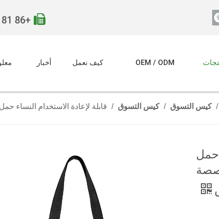

+86 181 5607 7309
تجات
OEM / ODM
كيف نعمل
أخبار
معلو
/
كيس التسوق
/
كيس التسوق
/
قابلة لإعادة الاستخدام النساء 
 حمل
صصة
ق