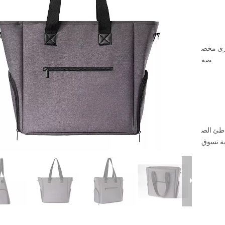
خرى مخص
صة
اطئ الص
ة تسوق