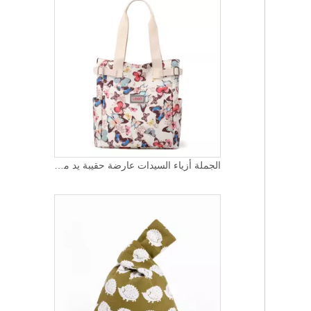
الجملة أزياء السيدات عارضة حقيبة يد مخصص الطباعة المرأة قماش حمل حقيبة