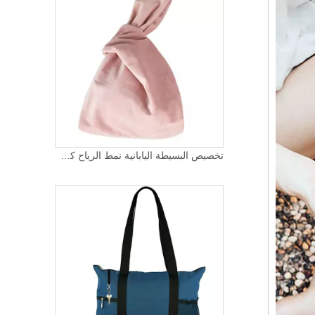
تخصيص البسيطة اليابانية نمط الرياح كم باليد خمر المخملية حقيبة يد المعصم عقدة حقائب للنساء