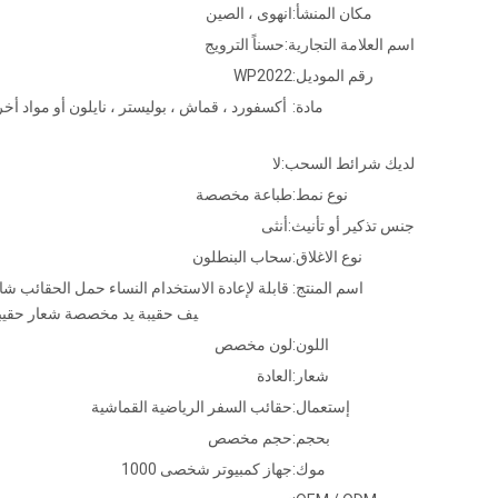
مكان المنشأ:
انهوى ، الصين
اسم العلامة التجارية:
حسناً الترويج
رقم الموديل:
WP2022
مادة:
أكسفورد ، قماش ، بوليستر ، نايلون أو مواد أ
لديك شرائط السحب:
لا
نوع نمط:
طباعة مخصصة
جنس تذكير أو تأنيث:
أنثى
نوع الاغلاق:
سحاب البنطلون
اسم المنتج:
قابلة لإعادة الاستخدام النساء حمل الحقائب ش
يف حقيبة يد مخصصة شعار حقيب
اللون:
لون مخصص
شعار:
العادة
إستعمال:
حقائب السفر الرياضية القماشية
بحجم:
حجم مخصص
موك:
جهاز كمبيوتر شخصى 1000