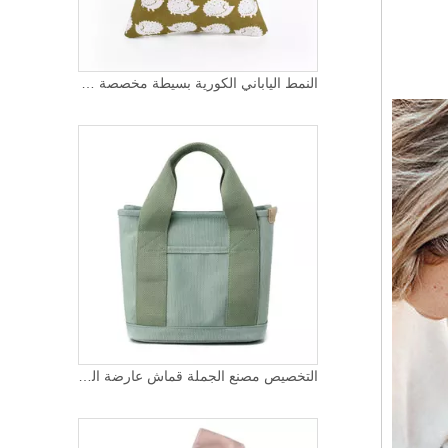
النمط الياباني الكورية بسيطة مخصصة قماش هدية محفظة التسوق حقيبة يد عقدة المعصم المرأة
التخصيص مصنع الجملة قماش عارضة التسوق سعة كبيرة حمل جيوب متعددة حمل حقيبة تسوق