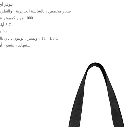
تتوفر أي
شعار مخصص ، بالشاشة الحريرية ، والتطريز 
1000 جهاز كمبيوتر شخصى
5-7 أيام عمل
35-40 يو
TT ، L / C ، ويسترن يونيون ، باي بال ، إلخ
شنغهاي ، نينغبو ، أو