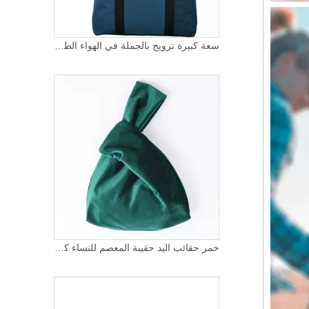
سعة كبيرة ترويج بالجملة في الهواء الطلق قابلة لإعادة الاستخدام البوليستر مخصصة حمل أكياس التسوق مع جيوب متعددة
خمر حقائب اليد حقيبة المعصم للنساء كوريا النمط الياباني عقدة حمل حقيبة حقيبة مستحضرات التجميل المخملية