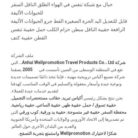
حبال مع شبكة تنفس في الهواء الطلق الناقل السفر
للحيوانات الأليفة
قابل للتعديل اليد الحرة الصغيرة القط جرو الحيوانات الأليفة
الرافعة حقيبة الناقل مبطن حزام الكلب حمل حقيبة تنفس
القطن حقيبة كتف
ملف الشركة
شركة Anhui Wellpromotion Travel Products Co.، Ltd.
، التي
تقع في المنطقة الوسطى من الصين تأسست في
2005
.بصفتنا
شركة تصنيع أكياس ترويجية مهنية ، فإننا نتخذ دائمًا تصميمات جديدة
ونوعية جيدة وأسعار معقولة والتسليم في الوقت المناسب كهدفنا
لتقديم خدمات جيدة للعملاء.
نحن ننتج بشكل رئيسي
أكياس تبريد
,
حقائب مستحضرات التجميل
,
حقيبة تسوق / حمل
,
حقيبة ظهر
,
حقيبة الساعي
,
حقيبة رياضية
,
محفظة السفر
,
حقيبة غير منسوجة
,
حقيبة يد ورقية
,
كوب ورقي
التي
تم تصديرها إلى الاتحاد الأوروبي والولايات المتحدة وأمريكا الجنوبية
والعديد من البلدان الأخرى حول العالم.
شكرًا لاختيارك Wellpromotion واستمتع بتجربة التصفح.